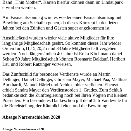
Band „Thin Mother“. Karten hierfür können dann im Lindaupark
erworben werden.
Am Fasnachtssonntag wird es wieder einen Fasnachtsumzug mit
Bewirtung am Seehafen geben, da dieses Konzept in den letzen
Jahren bei den Zünften und Gästen super angekommen ist.
Anschließend wurden wieder viele aktive Mitglieder für Ihre
langjährige Mitgliedschaft geehrt. So konnten dieses Jahr wieder
Orden für 5,11,15,20,25 und 33Jahre Mitgliedschaft vergeben
werden. Noch längernämlich 40 Jahre ist Erika Kirchmann dabei.
Schon 50 Jahre Mitgliedschaft können Rosmarie Baldauf, Heribert
Lau und Robert Ratzinger vorweisen.
Das Zunftschild für besondere Verdienste wurde an Martin
Dellinger, Daniel Dellinger, Christian Mayer, Michael Paa, Matthias
Burkhardt, Manuel Härtel und Achim Johler verliehen. Ebenso
erhielt Sandra Mayer den Verdienstorden 1. Grades. Zum Schluß
bedankte sich die Zunftregierung noch bei Ihren Vögten mit kleinen
Präsenten. Ein besonderes Dankeschön gilt demClub Vaudeville für
die Bereitstellung der Räumlichkeiten und die Bewirtung.
Absage Narrenschießen 2020
Absage Narrenschiessen 2020