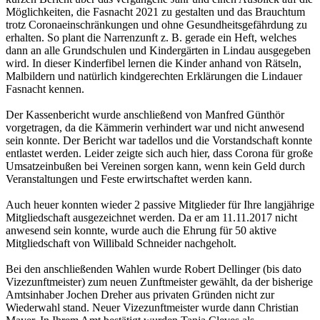
Möglichkeiten, die Fasnacht 2021 zu gestalten und das Brauchtum
trotz Coronaeinschränkungen und ohne Gesundheitsgefährdung zu
erhalten. So plant die Narrenzunft z. B. gerade ein Heft, welches
dann an alle Grundschulen und Kindergärten in Lindau ausgegeben
wird. In dieser Kinderfibel lernen die Kinder anhand von Rätseln,
Malbildern und natürlich kindgerechten Erklärungen die Lindauer
Fasnacht kennen.
Der Kassenbericht wurde anschließend von Manfred Günthör
vorgetragen, da die Kämmerin verhindert war und nicht anwesend
sein konnte. Der Bericht war tadellos und die Vorstandschaft konnte
entlastet werden. Leider zeigte sich auch hier, dass Corona für große
Umsatzeinbußen bei Vereinen sorgen kann, wenn kein Geld durch
Veranstaltungen und Feste erwirtschaftet werden kann.
Auch heuer konnten wieder 2 passive Mitglieder für Ihre langjährige
Mitgliedschaft ausgezeichnet werden. Da er am 11.11.2017 nicht
anwesend sein konnte, wurde auch die Ehrung für 50 aktive
Mitgliedschaft von Willibald Schneider nachgeholt.
Bei den anschließenden Wahlen wurde Robert Dellinger (bis dato
Vizezunftmeister) zum neuen Zunftmeister gewählt, da der bisherige
Amtsinhaber Jochen Dreher aus privaten Gründen nicht zur
Wiederwahl stand. Neuer Vizezunftmeister wurde dann Christian