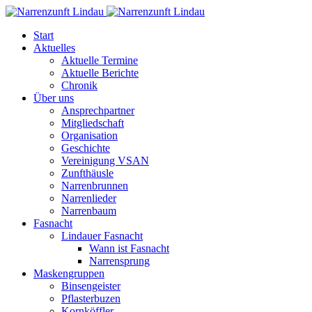
Start
Aktuelles
Aktuelle Termine
Aktuelle Berichte
Chronik
Über uns
Ansprechpartner
Mitgliedschaft
Organisation
Geschichte
Vereinigung VSAN
Zunfthäusle
Narrenbrunnen
Narrenlieder
Narrenbaum
Fasnacht
Lindauer Fasnacht
Wann ist Fasnacht
Narrensprung
Maskengruppen
Binsengeister
Pflasterbuzen
Kornköffler