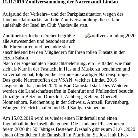
11.11.2019 Zunftversammlung der Narrenzunft Lindau
Aufgrund der Verkehrs– und der Parkplatzsituation wegen des
Lindauer Jahrmarkts fand die Zunftversammlung dieses Jahr
außerhalb der Insel im Club Vaudeville statt.
Zunftmeister Jochen Dreher begrüßte
alle Anwesenden und besonders auch
die Ehrennarren und bedankte sich
anschließend bei den Mitgliedern für Ihren tollen Einsatz in der
letzen Saison.
Nach der sogenannten Fasnachtsbelehrung, ein Leitfaden wie man
sich als Narr in der Fasnacht in Häs und Maske zu benehmen und
zu verhalten hat, folgten die Termine auswärtiger Narrensprünge.
Das große Narrentreffen der VSAN, welches Lindau 2016
ausgerichtet hat, findet 2020 in Bad Cannstatt statt. Des Weiteren
werden die Landschaftstreffen in Baienfurt und Pfullendorf besucht.
Umzüge in Betznau, Donzdorf, Achberg, Kehlen, Oberzell,
Nonnenhorn, Reichenburg in der Schweiz, Amtzell, Ravensburg,
Wangen, Friedrichshafen und Bad Saulgau stehen an.
Am 15.02.2019 wird es wieder einen Kinderball und einen
Jugendball in der Inselhalle geben. Die Lindauer Pflasterbuzen
feiern 2020 ihr 50-Jähriges Bestehen.Deshalb gibt es am 31.01.2020
einen öffentlichen Jubiläumsball im Pfarrheim St. Josef mit Live-