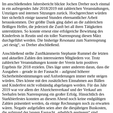
Im anschließenden Jahresbericht blickte Jochen Dreher noch einmal
in ein aufregendes Jahr 2018/2019 mit zahlreichen Veranstaltungen,
Umzügen und internen Sitzungen zurück. Hochgerechnet würden
hier sicherlich einige tausend Stunden ehrenamtlicher Arbeit
herauskommen. Der größte Dank ging dabei an die zahlreichen
fleißigen Helfer, die jederzeit die Zunft bei all ihren Tätigkeiten
unterstützten. So konnte erneut eine erfolgreiche Bewirtung des
Kinderfests in Reutin und ein toller Narrensprung diesen März
durchgeführt werden. Die bisherige Resonanz zum Narrensprung
„sei riesig“, so Dreher abschließend.
Anschließend stellte Zunftkämmerin Stephanie Rummel die letzten
und aktuellen Zahlen den interessierten Mitgliedern vor. Trotz
zahlreicher Veranstaltungen konnte der Verein kein positives
Ergebnis für 2018 erzielen. Dies läge unter anderem daran, dass die
Ausgaben – gerade in der Fasnacht – aufgrund höherer
Sicherheitsbestimmungen und Anforderungen immer mehr steigen
würden. Dies könne mit den zusätzlichen Einnahmen aus Bällen
und Kinderfest nicht vollständig abgefangen werden. Für das Jahr
2019 war vor allem der Abzeichenverkauf und der Verkauf am
Seehafen beim Narrensprung ein großer Erfolg. Hinsichtlich des
Starkbierfestes konnten an diesem Abend noch keine endgültigen
Zahlen präsentiert werden, da einige Rechnungen noch zu erwarten
wären. Negativ aufgefallen seien aber die diesjährigen Buskosten,
die aufgrund der langen Fasnacht „erheblich gestiegen“ sind,