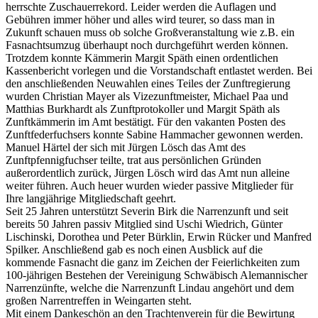
herrschte Zuschauerrekord. Leider werden die Auflagen und
Gebühren immer höher und alles wird teurer, so dass man in
Zukunft schauen muss ob solche Großveranstaltung wie z.B. ein
Fasnachtsumzug überhaupt noch durchgeführt werden können.
Trotzdem konnte Kämmerin Margit Späth einen ordentlichen
Kassenbericht vorlegen und die Vorstandschaft entlastet werden. Bei
den anschließenden Neuwahlen eines Teiles der Zunftregierung
wurden Christian Mayer als Vizezunftmeister, Michael Paa und
Matthias Burkhardt als Zunftprotokoller und Margit Späth als
Zunftkämmerin im Amt bestätigt. Für den vakanten Posten des
Zunftfederfuchsers konnte Sabine Hammacher gewonnen werden.
Manuel Härtel der sich mit Jürgen Lösch das Amt des
Zunftpfennigfuchser teilte, trat aus persönlichen Gründen
außerordentlich zurück, Jürgen Lösch wird das Amt nun alleine
weiter führen. Auch heuer wurden wieder passive Mitglieder für
Ihre langjährige Mitgliedschaft geehrt.
Seit 25 Jahren unterstützt Severin Birk die Narrenzunft und seit
bereits 50 Jahren passiv Mitglied sind Uschi Wiedrich, Günter
Lischinski, Dorothea und Peter Bürklin, Erwin Rücker und Manfred
Spilker. Anschließend gab es noch einen Ausblick auf die
kommende Fasnacht die ganz im Zeichen der Feierlichkeiten zum
100-jährigen Bestehen der Vereinigung Schwäbisch Alemannischer
Narrenzünfte, welche die Narrenzunft Lindau angehört und dem
großen Narrentreffen in Weingarten steht.
Mit einem Dankeschön an den Trachtenverein für die Bewirtung