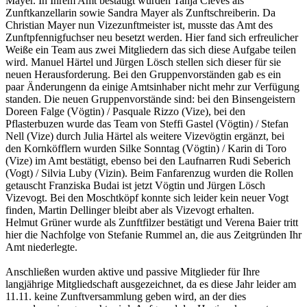
Mayer. In Ihrem Amt bestätigt wurden Tanja Cleves als
Zunftkanzellarin sowie Sandra Mayer als Zunftschreiberin. Da
Christian Mayer nun Vizezunftmeister ist, musste das Amt des
Zunftpfennigfuchser neu besetzt werden. Hier fand sich erfreulicher
Weiße ein Team aus zwei Mitgliedern das sich diese Aufgabe teilen
wird. Manuel Härtel und Jürgen Lösch stellen sich dieser für sie
neuen Herausforderung. Bei den Gruppenvorständen gab es ein
paar Änderungenn da einige Amtsinhaber nicht mehr zur Verfügung
standen. Die neuen Gruppenvorstände sind: bei den Binsengeistern
Doreen Falge (Vögtin) / Pasquale Rizzo (Vize), bei den
Pflasterbuzen wurde das Team von Steffi Gastel (Vögtin) / Stefan
Nell (Vize) durch Julia Härtel als weitere Vizevögtin ergänzt, bei
den Kornköfflern wurden Silke Sonntag (Vögtin) / Karin di Toro
(Vize) im Amt bestätigt, ebenso bei den Laufnarren Rudi Seberich
(Vogt) / Silvia Luby (Vizin). Beim Fanfarenzug wurden die Rollen
getauscht Franziska Budai ist jetzt Vögtin und Jürgen Lösch
Vizevogt. Bei den Moschtköpf konnte sich leider kein neuer Vogt
finden, Martin Dellinger bleibt aber als Vizevogt erhalten.
Helmut Grüner wurde als Zunftfilzer bestätigt und Verena Baier tritt
hier die Nachfolge von Stefanie Rummel an, die aus Zeitgründen Ihr
Amt niederlegte.
Anschließen wurden aktive und passive Mitglieder für Ihre
langjährige Mitgliedschaft ausgezeichnet, da es diese Jahr leider am
11.11. keine Zunftversammlung geben wird, an der dies